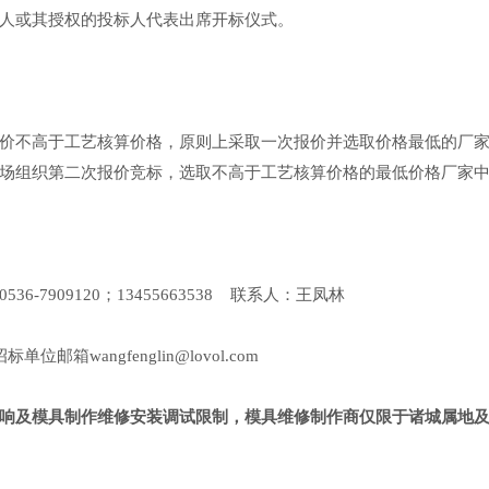
人或其授权的投标人代表出席开标仪式。
价不高于工艺核算价格，原则上采取一次报价并选取价格最低的厂
场组织第二次报价竞标，选取不高于工艺核算价格的最低价格厂家
36-7909120；13455663538 联系人：王凤林
位邮箱wangfenglin@lovol.com
响及模具制作维修安装调试限制，模具维修制作商仅限于诸城属地