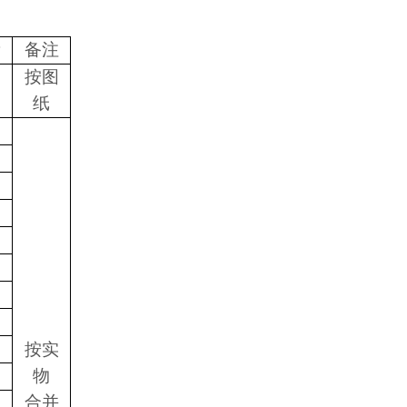
量
备注
按图
纸
按实
物
合并