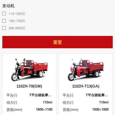
发动机
110-130CC
150-175CC
200-300CC
重置
货箱
1400-1600mm
1800-2000mm
2000-2550mm
110ZH-T8(GM)
110ZH-T13(GA)
平台(/)
平台(/)
T平台踏板摩托车
T平台踏板摩托车
动力(/)
动力(/)
110ml
110ml
货箱(mm)
货箱(mm)
1600×1100
1500×1000